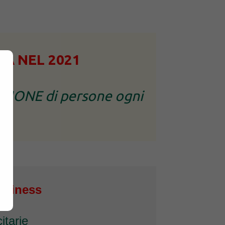
TÀ
NEL 2021
MILIONE di persone ogni
usiness
itarie