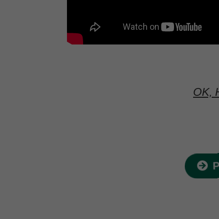
OK, 
P