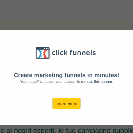
UOVERE ONLINE LA TUA ATTIVI
cere la Tua Attività a più di mezzo 
Anno?
Create marketing funnels in minutes!
Your page? Unpause your account to remove this banner.
Learn more
 Smart Digital Marketing by Vodafone B
e ai nostri esperti, le tue campagne pubblic