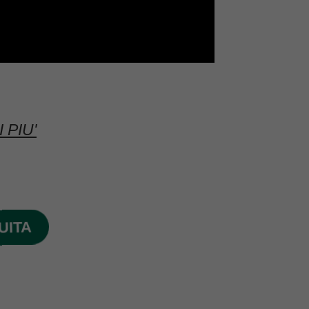
 PIU'
UITA