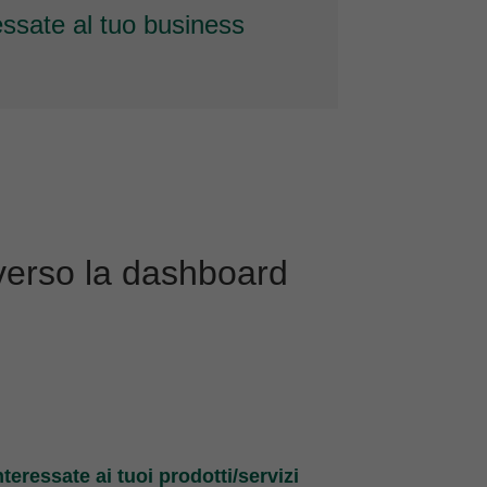
essa
te al tuo business
averso la dashboard
teressate ai tuoi prodotti/servizi